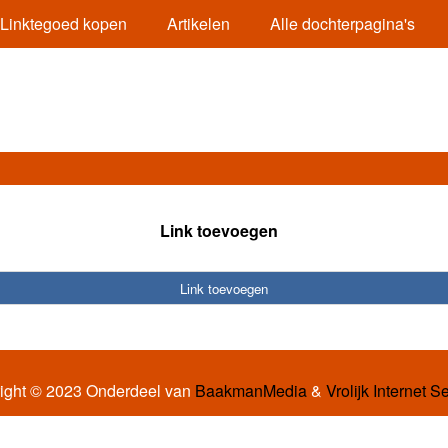
Linktegoed kopen
Artikelen
Alle dochterpagina's
Link toevoegen
Link toevoegen
ight © 2023 Onderdeel van
BaakmanMedia
&
Vrolijk Internet S